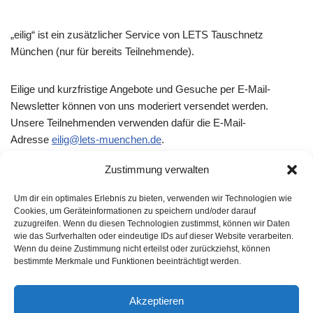
„eilig“ ist ein zusätzlicher Service von LETS Tauschnetz
München (nur für bereits Teilnehmende).
Eilige und kurzfristige Angebote und Gesuche per E-Mail-
Newsletter können von uns moderiert versendet werden.
Unsere Teilnehmenden verwenden dafür die E-Mail-
Adresse
eilig@lets-muenchen.de
.
Zustimmung verwalten
Wir prüfen den Eingang der E-Mails mehrmals am Tag. Diese E-
Mails werden dann als Newsletter an unsere Teilnehmenden
Um dir ein optimales Erlebnis zu bieten, verwenden wir Technologien wie
und an befreundete Tauschgemeinschaften im Umland
Cookies, um Geräteinformationen zu speichern und/oder darauf
zuzugreifen. Wenn du diesen Technologien zustimmst, können wir Daten
verschickt.
wie das Surfverhalten oder eindeutige IDs auf dieser Website verarbeiten.
Wenn du deine Zustimmung nicht erteilst oder zurückziehst, können
bestimmte Merkmale und Funktionen beeinträchtigt werden.
Beachten Sie bitte das
PDF
mit weiteren Hinweisen hierzu.
Akzeptieren