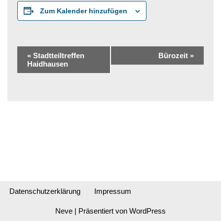
Zum Kalender hinzufügen
Veranstaltung-
«
Stadtteiltreffen
Bürozeit
»
Haidhausen
Navigation
Datenschutzerklärung
Impressum
Neve
| Präsentiert von
WordPress